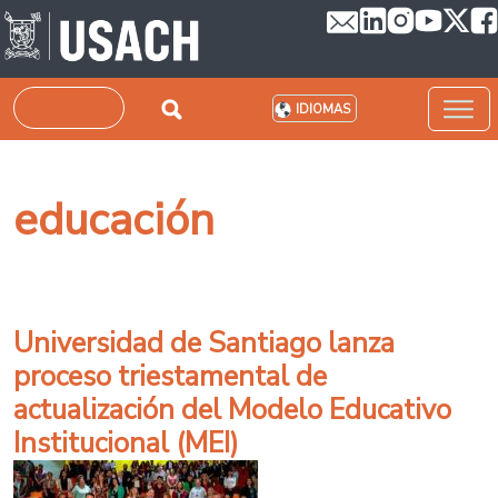
Pasar al contenido principal
Buscar
IDIOMAS
educación
Universidad de Santiago lanza
proceso triestamental de
actualización del Modelo Educativo
Institucional (MEI)