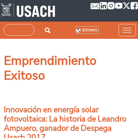
Pasar al contenido principal
Buscar
IDIOMAS
Emprendimiento
Exitoso
Innovación en energía solar
fotovoltaica: La historia de Leandro
Ampuero, ganador de Despega
Usach 2017