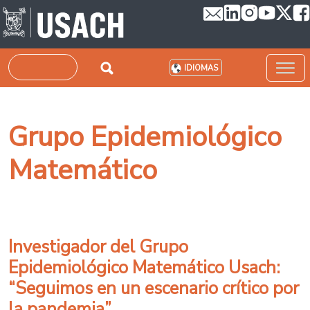
Pasar al contenido principal
Buscar
IDIOMAS
Grupo Epidemiológico
Matemático
Investigador del Grupo
Epidemiológico Matemático Usach:
“Seguimos en un escenario crítico por
la pandemia”