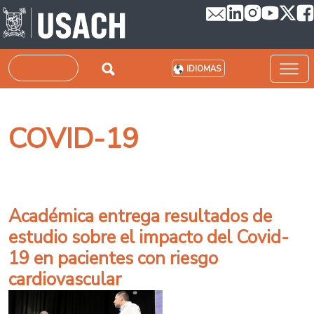
Pasar al contenido principal
Buscar
IDIOMAS
COVID-19
Académica entrega resultados de
estudio sobre el impacto del Covid-
19 en pacientes con riesgo
cardiovascular