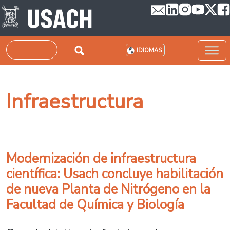
Pasar al contenido principal
Buscar
IDIOMAS
Infraestructura
Modernización de infraestructura
científica: Usach concluye habilitación
de nueva Planta de Nitrógeno en la
Facultad de Química y Biología