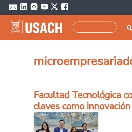
Pasar al contenido principal
Buscar
microempresariad
Facultad Tecnológica c
claves como innovació