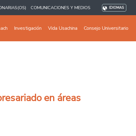
ONARIAS(OS)
COMUNICACIONES Y MEDIOS
IDIOMAS
sach
Investigación
Vida Usachina
Consejo Universitario
presariado en áreas