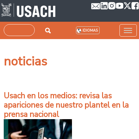
Pasar al contenido principal
Buscar
IDIOMAS
noticias
Usach en los medios: revisa las
apariciones de nuestro plantel en la
prensa nacional