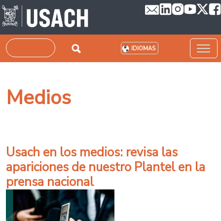
Pasar al contenido principal
Buscar
IDIOMAS
Medios
Usach en los medios: revisa las
apariciones de nuestro Plantel en la
prensa nacional