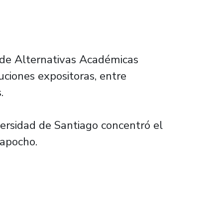
n de Alternativas Académicas
tuciones expositoras, entre
.
versidad de Santiago concentró el
n Mapocho.
e la Usach en SIAD 2023