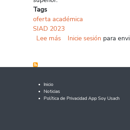
Tags
oferta académica
SIAD 2023
sobre Usach presenta h
Lee más
Inicie sesión
para envi
Footer 2
Inicio
Noticias
Política de Privacidad App Soy Usach