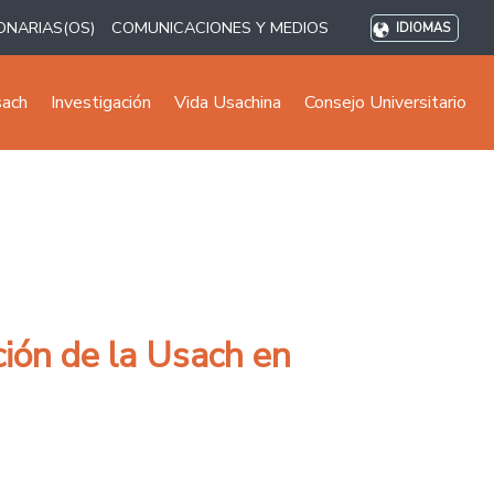
ONARIAS(OS)
COMUNICACIONES Y MEDIOS
IDIOMAS
sach
Investigación
Vida Usachina
Consejo Universitario
ción de la Usach en