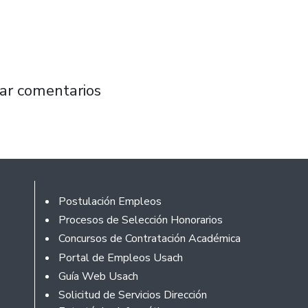
oy su oferta académica y modificaciones a C
ar comentarios
Footer
Postulación Empleos
Procesos de Selección Honorarios
Concursos de Contratación Académica
Portal de Empleos Usach
Guía Web Usach
Solicitud de Servicios Dirección