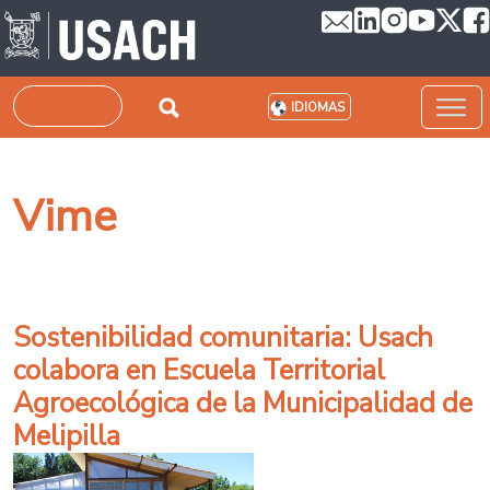
Pasar al contenido principal
Buscar
IDIOMAS
Vime
Sostenibilidad comunitaria: Usach
colabora en Escuela Territorial
Agroecológica de la Municipalidad de
Melipilla