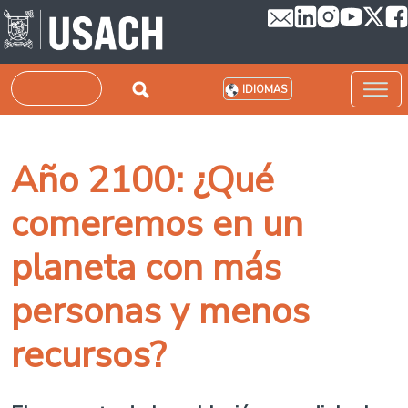
Pasar al contenido principal
Buscar
IDIOMAS
Año 2100: ¿Qué
comeremos en un
planeta con más
personas y menos
recursos?