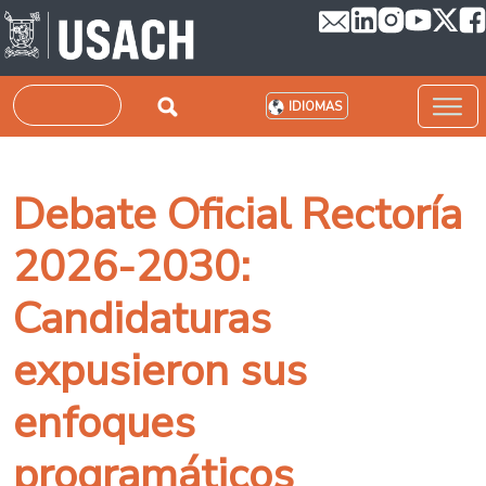
Pasar al contenido principal
Buscar
IDIOMAS
Debate Oficial Rectoría
2026-2030:
Candidaturas
expusieron sus
enfoques
programáticos