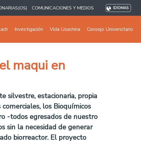
ONARIAS(OS)
COMUNICACIONES Y MEDIOS
IDIOMAS
sach
Investigación
Vida Usachina
Consejo Universitario
el maqui en
 silvestre, estacionaria, propia
 comerciales, los Bioquímicos
tro -todos egresados de nuestro
s sin la necesidad de generar
ado biorreactor. El proyecto