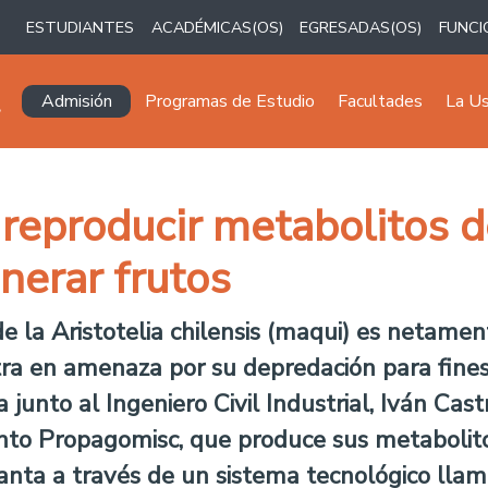
ESTUDIANTES
ACADÉMICAS(OS)
EGRESADAS(OS)
FUNCI
Navegación principal
Admisión
Programas de Estudio
Facultades
La U
reproducir metabolitos d
enerar frutos
 la Aristotelia chilensis (maqui) es netamente
tra en amenaza por su depredación para fines
unto al Ingeniero Civil Industrial, Iván Cas
nto Propagomisc, que produce sus metabolito
lanta a través de un sistema tecnológico llam