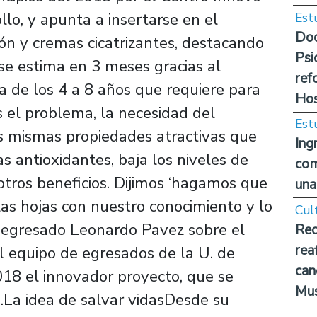
lo, y apunta a insertarse en el
Est
Doc
n y cremas cicatrizantes, destacando
Psi
se estima en 3 meses gracias al
ref
ia de los 4 a 8 años que requiere para
Hos
s el problema, la necesidad del
Est
s mismas propiedades atractivas que
Ing
 antioxidantes, baja los niveles de
com
otros beneficios. Dijimos ‘hagamos que
una
as hojas con nuestro conocimiento y lo
Cul
 egresado Leonardo Pavez sobre el
Rec
rea
el equipo de egresados de la U. de
can
018 el innovador proyecto, que se
Mus
.La idea de salvar vidasDesde su