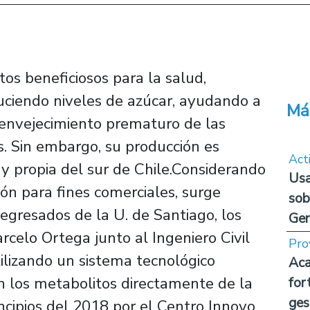
os beneficiosos para la salud,
uciendo niveles de azúcar, ayudando a
Má
l envejecimiento prematuro de las
as. Sin embargo, su producción es
Act
 y propia del sur de Chile.Considerando
Usa
ión para fines comerciales, surge
sob
egresados de la U. de Santiago, los
Ge
celo Ortega junto al Ingeniero Civil
Pro
tilizando un sistema tecnológico
Aca
 los metabolitos directamente de la
for
ges
ncipios del 2018 por el Centro Innovo