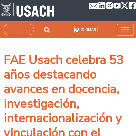
Pasar al contenido principal
Buscar
IDIOMAS
FAE Usach celebra 53
años destacando
avances en docencia,
investigación,
internacionalización y
vinculación con el