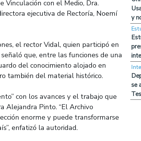
e Vinculación con el Medio, Dra.
Usa
 directora ejecutiva de Rectoría, Noemí
y n
Est
Est
ones, el rector Vidal, quien participó en
pre
 señaló que, entre las funciones de una
int
guardo del conocimiento alojado en
Int
ero también del material histórico.
Dep
se 
Tes
ento” con los avances y el trabajo que
ra Alejandra Pinto. “El Archivo
yección enorme y puede transformarse
s”, enfatizó la autoridad.