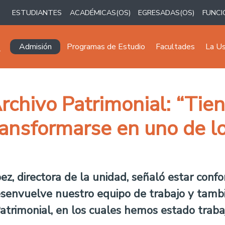
ESTUDIANTES
ACADÉMICAS(OS)
EGRESADAS(OS)
FUNCI
Navegación principal
Admisión
Programas de Estudio
Facultades
La U
Archivo Patrimonial: “Tie
ansformarse en uno de l
ópez, directora de la unidad, señaló estar co
senvuelve nuestro equipo de trabajo y tambi
 Patrimonial, en los cuales hemos estado traba