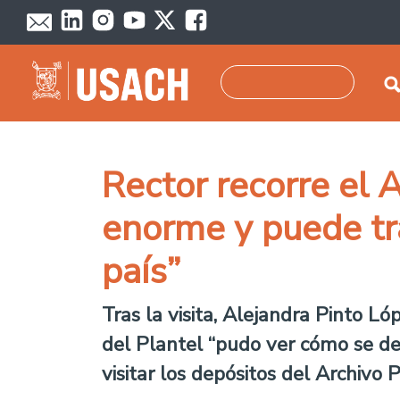
Pasar al contenido principal
Buscar
Rector recorre el 
enorme y puede tr
país”
Tras la visita, Alejandra Pinto L
del Plantel “pudo ver cómo se de
visitar los depósitos del Archivo