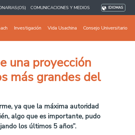
ONARIAS(OS)
COMUNICACIONES Y MEDIOS
IDIOMAS
sach
Investigación
Vida Usachina
Consejo Universitario
ne una proyección
os más grandes del
nforme, ya que la máxima autoridad
én, algo que es importante, pudo
jando los últimos 5 años”.