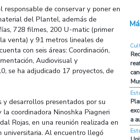
el responsable de conservar y poner en
material del Plantel, además de
Má
ías, 728 filmes, 200 U-matic (primer
la venta) y 91 metros lineales de
Cul
uenta con seis áreas: Coordinación,
Rec
umentación, Audiovisual y
rea
0, se ha adjudicado 17 proyectos, de
can
Mus
Est
s y desarrollos presentados por su
Pla
exc
y la coordinadora Ninoshka Piagneri
a a
idal Rojas, en una reunión realizada en
Est
 universitaria. Al encuentro llegó
Uni