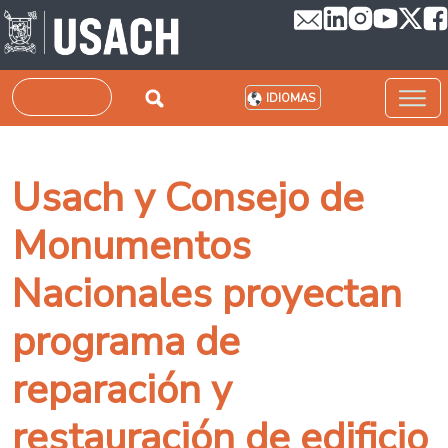
Pasar al contenido principal
Buscar
IDIOMAS
Usach y Consejo de
Monumentos
Nacionales proyectan
programa de
reparación y
restauración de edificio