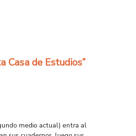
 “Es el momento propicio para fortalecer a la
ta Casa de Estudios”
undo medio actual) entra al
can sus cuadernos, luego sus