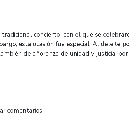
el tradicional concierto con el que se celebra
rgo, esta ocasión fue especial. Al deleite por
también de añoranza de unidad y justicia, po
usicales para temas de Víctor Jara marcaron
ar comentarios