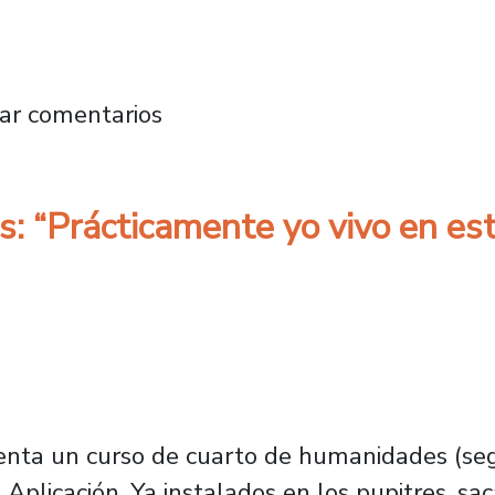
nte celebración de los 174 años del Plantel:
ar comentarios
s: “Prácticamente yo vivo en es
enta un curso de cuarto de humanidades (seg
 Aplicación. Ya instalados en los pupitres, sa