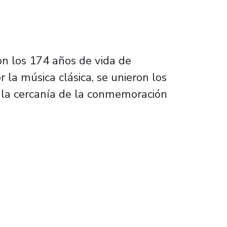
ron los 174 años de vida de
 la música clásica, se unieron los
r la cercanía de la conmemoración
 concierto de aniversario 174 de la Universi