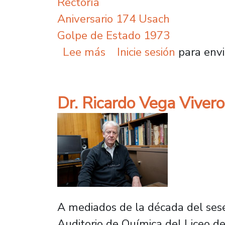
Rectoría
Aniversario 174 Usach
Golpe de Estado 1973
sobre Rector Vidal dura
Lee más
Inicie sesión
para envi
Dr. Ricardo Vega Vivero
A mediados de la década del ses
Auditorio de Química del Liceo de