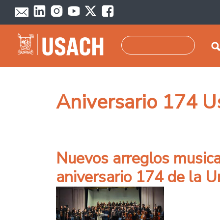
Pasar al contenido principal
Buscar
Aniversario 174 U
Nuevos arreglos musica
aniversario 174 de la U