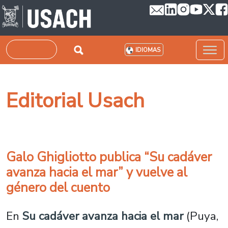
Pasar al contenido principal
Buscar
IDIOMAS
Editorial Usach
Galo Ghigliotto publica “Su cadáver
avanza hacia el mar” y vuelve al
género del cuento
En
Su cadáver avanza hacia el mar
(Puya,