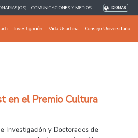
ONARIAS(OS)
COMUNICACIONES Y MEDIOS
IDIOMAS
sach
Investigación
Vida Usachina
Consejo Universitario
t en el Premio Cultura
de Investigación y Doctorados de