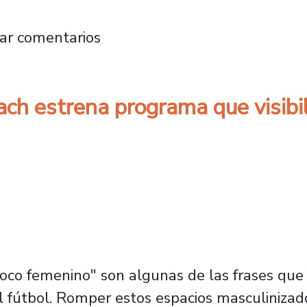
e 66 años: La mirada al futuro de un clásico 
ar comentarios
ach estrena programa que visibil
poco femenino" son algunas de las frases q
 al fútbol. Romper estos espacios masculiniz