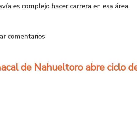
vía es complejo hacer carrera en esa área.
io Usach estrena programa que visibiliza a la
ar comentarios
hacal de Nahueltoro abre ciclo d