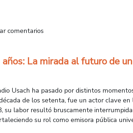
e premio de la SCD por su compromiso con la 
ar comentarios
ños: La mirada al futuro de un c
Radio Usach ha pasado por distintos momentos
década de los setenta, fue un actor clave en 
, su labor resultó bruscamente interrumpida.
rtaleciendo su rol como emisora pública univer