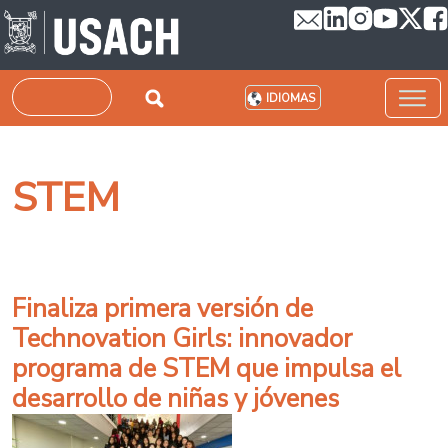
Pasar al contenido principal
Buscar
IDIOMAS
STEM
Finaliza primera versión de
Technovation Girls: innovador
programa de STEM que impulsa el
desarrollo de niñas y jóvenes