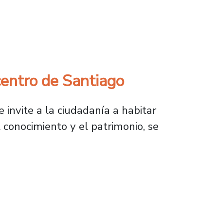
de La venganza de las Willis del ballet Gisel
 centro de Santiago
 invite a la ciudadanía a habitar
el conocimiento y el patrimonio, se
 de Santiago