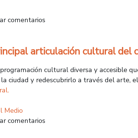
iversario con gala gratuita y una adaptación 
ar comentarios
incipal articulación cultural del
 programación cultural diversa y accesible que
e la ciudad y redescubrirlo a través del arte, 
al.
el Medio
 la principal articulación cultural del centro
ar comentarios