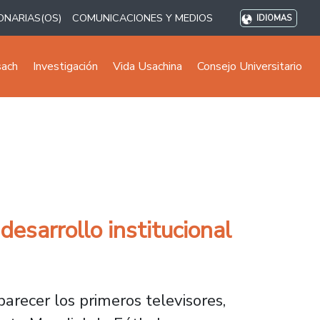
ONARIAS(OS)
COMUNICACIONES Y MEDIOS
IDIOMAS
sach
Investigación
Vida Usachina
Consejo Universitario
esarrollo institucional
arecer los primeros televisores,