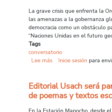
La grave crisis que enfrenta la O
las amenazas a la gobernanza glo
democracia como un obstáculo par
“Naciones Unidas en el futuro geop
Tags
conversatorio
sobre Expertos en políti
Lee más
Inicie sesión
para envi
Editorial Usach será par
de poemas y textos esc
En la Estación Mapocho, desde el 