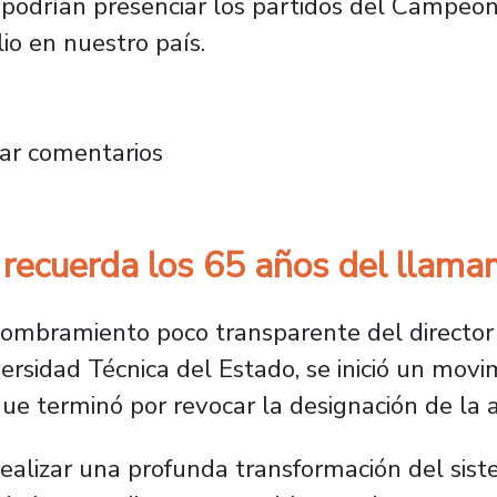
s podrían presenciar los partidos del Campeo
lio en nuestro país.
es: más de seis décadas aportando al desarrol
ar comentarios
h recuerda los 65 años del llam
nombramiento poco transparente del director
ersidad Técnica del Estado, se inició un mov
que terminó por revocar la designación de la 
 realizar una profunda transformación del sis