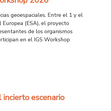
 Workshop 2026
ias geoespaciales. Entre el 1 y el
l Europea (ESA), el proyecto
esentantes de los organismos
articipan en el IGS Workshop
go reúne a la élite mundial de las ciencias g
 incierto escenario