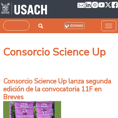
Pasar al contenido principal
Buscar
IDIOMAS
Consorcio Science Up
Consorcio Science Up lanza segunda
edición de la convocatoria 11F en
Breves