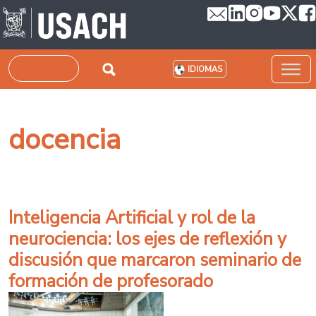
Pasar al contenido principal
Buscar
IDIOMAS
docencia
Inteligencia Artificial y rol de la
neurociencia: los ejes de reflexión y
discusión que marcaron seminario de
formación de profesorado