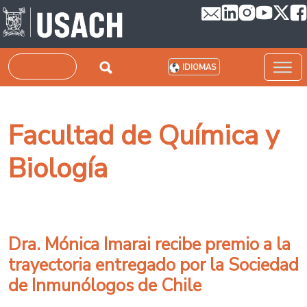
Pasar al contenido principal
Buscar
IDIOMAS
Facultad de Química y
Biología
Dra. Mónica Imarai recibe premio a la
trayectoria entregado por la Sociedad
de Inmunólogos de Chile