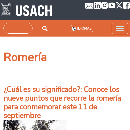
Pasar al contenido principal
Buscar
IDIOMAS
Romería
¿Cuál es su significado?: Conoce los
nueve puntos que recorre la romería
para conmemorar este 11 de
septiembre