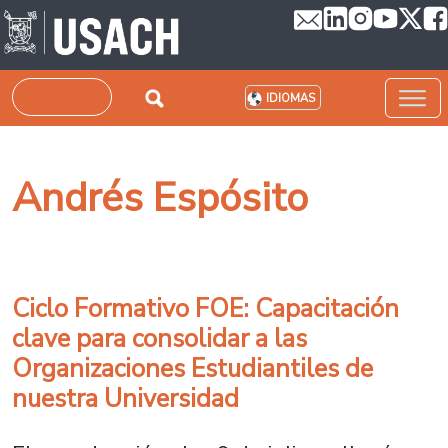
Pasar al contenido principal
Buscar
IDIOMAS
Andrés Espósito
Ciclo Formativo FOE: Capacitación
clave para consolidar a las
Organizaciones Estudiantiles de
nuestra Universidad