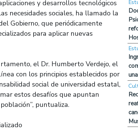
aplicaciones y desarrollos tecnológicos
Est
Doc
as necesidades sociales, ha llamado la
Psi
del Gobierno, que periódicamente
ref
ecializados para aplicar nuevas
Hos
Est
Ing
artamento, el Dr. Humberto Verdejo, el
com
línea con los principios establecidos por
una
sabilidad social de universidad estatal,
Cul
tomar estos desafíos que apuntan
Rec
rea
población”, puntualiza.
can
Mus
ializado