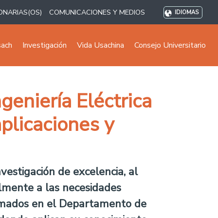
ONARIAS(OS)
COMUNICACIONES Y MEDIOS
IDIOMAS
sach
Investigación
Vida Usachina
Consejo Universitario
eniería Eléctrica
aplicaciones y
nvestigación de excelencia, al
almente a las necesidades
formados en el Departamento de