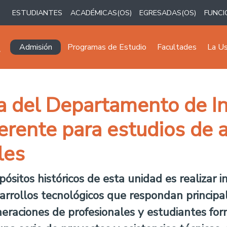
ESTUDIANTES
ACADÉMICAS(OS)
EGRESADAS(OS)
FUNCI
Navegación principal
Admisión
Programas de Estudio
Facultades
La U
 del Departamento de Ing
ferente para estudios de 
les
ósitos históricos de esta unidad es realizar i
sarrollos tecnológicos que respondan princip
generaciones de profesionales y estudiantes 