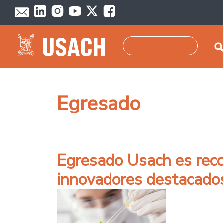
Pasar al contenido principal
Buscar
Egresado
Egresado Usach es recon
innovadores destacado