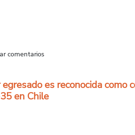
e en Países Bajos: Nuestro país tiene el pot
ar comentarios
 egresado es reconocida como 
-35 en Chile