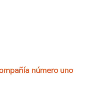
encial para convertirse en un proveedor clav
compañía número uno