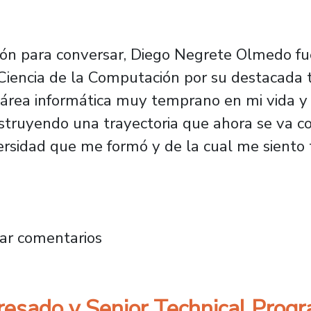
ón para conversar, Diego Negrete Olmedo fue
ncia de la Computación por su destacada tra
 área informática muy temprano en mi vida y 
struyendo una trayectoria que ahora se va c
ersidad que me formó y de la cual me siento
a por egresado es reconocida como compañí
ar comentarios
gresado y Senior Technical Pro