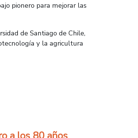
bajo pionero para mejorar las
rsidad de Santiago de Chile,
otecnología y la agricultura
ntíficos e innovadores destacados de Améric
ro a los 80 años