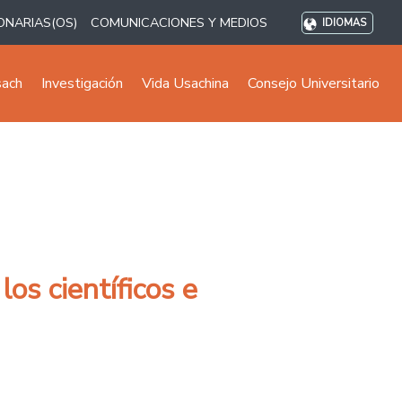
ONARIAS(OS)
COMUNICACIONES Y MEDIOS
IDIOMAS
sach
Investigación
Vida Usachina
Consejo Universitario
os científicos e