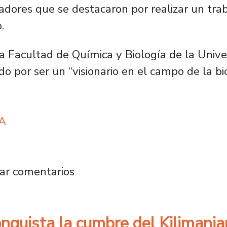
ovadores que se destacaron por realizar un tra
.
a Facultad de Química y Biología de la Unive
o por ser un “visionario en el campo de la bi
EA
s reconocido por la OEA como uno de los cie
ar comentarios
nquista la cumbre del Kilimanja