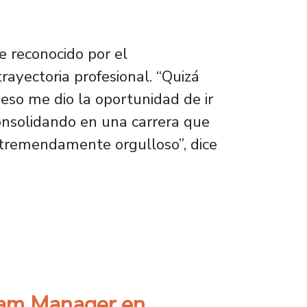
 reconocido por el
yectoria profesional. “Quizá
eso me dio la oportunidad de ir
onsolidando en una carrera que
 tremendamente orgulloso”, dice
a número uno para profesionales sub-35 en 
gram Manager en