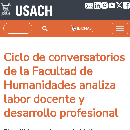
Pasar al contenido principal
Buscar
IDIOMAS
Ciclo de conversatorios
de la Facultad de
Humanidades analiza
labor docente y
desarrollo profesional