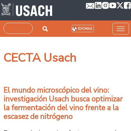
Pasar al contenido principal
Buscar
IDIOMAS
CECTA Usach
El mundo microscópico del vino:
investigación Usach busca optimizar
la fermentación del vino frente a la
escasez de nitrógeno