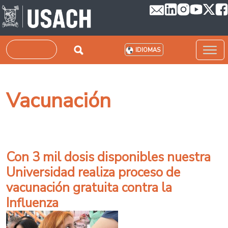
Pasar al contenido principal
Buscar
IDIOMAS
Vacunación
Con 3 mil dosis disponibles nuestra
Universidad realiza proceso de
vacunación gratuita contra la
Influenza