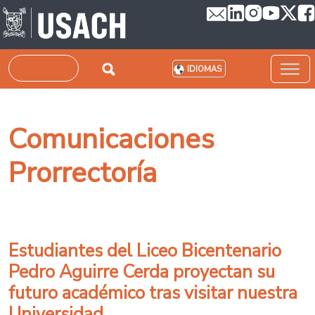
Pasar al contenido principal
Buscar
IDIOMAS
Comunicaciones
Prorrectoría
Estudiantes del Liceo Bicentenario
Pedro Aguirre Cerda proyectan su
futuro académico tras visitar nuestra
Universidad