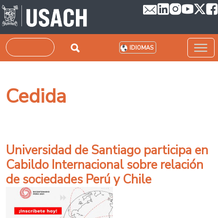
Pasar al contenido principal
Buscar
IDIOMAS
Cedida
Universidad de Santiago participa en
Cabildo Internacional sobre relación
de sociedades Perú y Chile