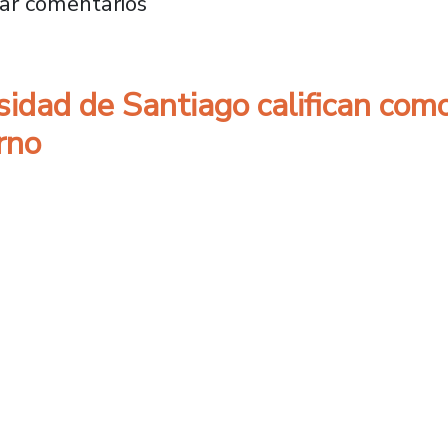
alud integral de niños y niñas en periodo de
ar comentarios
sidad de Santiago califican como
rno