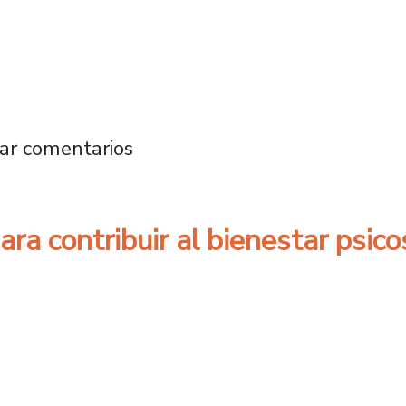
ja-Mente que emitió STGO TV se reestrenar
ar comentarios
ara contribuir al bienestar psico