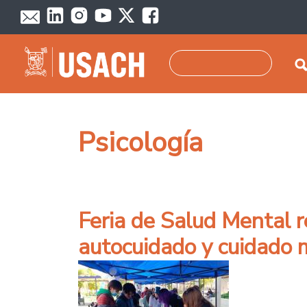
Pasar al contenido principal
Buscar
Psicología
Feria de Salud Mental r
autocuidado y cuidado