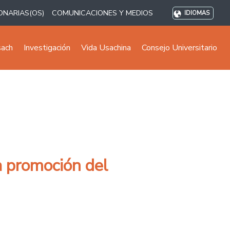
ONARIAS(OS)
COMUNICACIONES Y MEDIOS
IDIOMAS
sach
Investigación
Vida Usachina
Consejo Universitario
a promoción del